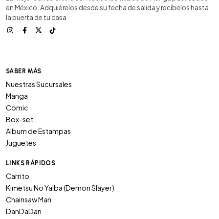
en México. Adquiérelos desde su fecha de salida y recíbelos hasta
la puerta de tu casa
SABER MÁS
Nuestras Sucursales
Manga
Comic
Box-set
Album de Estampas
Juguetes
LINKS RÁPIDOS
Carrito
Kimetsu No Yaiba (Demon Slayer)
Chainsaw Man
DanDaDan