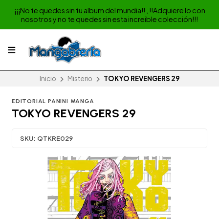
¡¡¡No te quedes sin tu album del mundia!! , !!Adquiere lo con
nosotros y no te quedes sin esta increible colección!!!
Inicio
Misterio
TOKYO REVENGERS 29
EDITORIAL PANINI MANGA
TOKYO REVENGERS 29
SKU:
QTKRE029