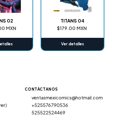
NS 02
TITANS 04
00 MXN
$179.00 MXN
etalles
Ver detalles
CONTÁCTANOS
ventasmexicomics@hotmail.com
yer)
+525576790536
525522524469