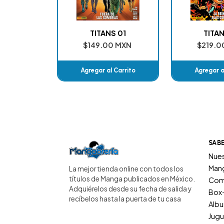
TITANS 01
TITA
$149.00 MXN
$219.0
Agregar al Carrito
Agregar a
Añadido
Añad
SAB
Nues
Man
La mejor tienda online con todos los
títulos de Manga publicados en México.
Com
Adquiérelos desde su fecha de salida y
Box
recíbelos hasta la puerta de tu casa
Alb
Jugu