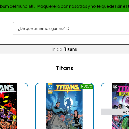
album del mundia!! , !!Adquiere lo con nosotros y no te quedes sin est
Inicio
Titans
Titans
NUEVO
Ag