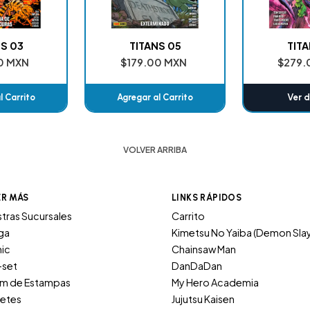
NS 03
TITANS 05
TITA
0 MXN
$179.00 MXN
$279.
l Carrito
Agregar al Carrito
Ver d
ido
Añadido
VOLVER ARRIBA
ER MÁS
LINKS RÁPIDOS
tras Sucursales
Carrito
ga
Kimetsu No Yaiba (Demon Sla
ic
Chainsaw Man
-set
DanDaDan
um de Estampas
My Hero Academia
etes
Jujutsu Kaisen