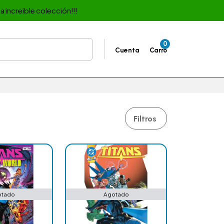
a increible colección!!!
0
Cuenta
Carro
Filtros
otado
Agotado