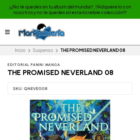
¡¡¡No te quedes sin tu album del mundia!! , !!Adquiere lo con
nosotros y no te quedes sin esta increible colección!!!
Inicio
Suspenso
THE PROMISED NEVERLAND 08
EDITORIAL PANINI MANGA
THE PROMISED NEVERLAND 08
SKU:
QNEVE008