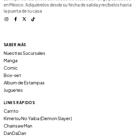
en México. Adquiérelos desde su fecha de salida y recíbelos hasta
la puerta de tu casa
SABER MÁS
Nuestras Sucursales
Manga
Comic
Box-set
Album de Estampas
Juguetes
LINKS RÁPIDOS
Carrito
Kimetsu No Yaiba (Demon Slayer)
Chainsaw Man
DanDaDan