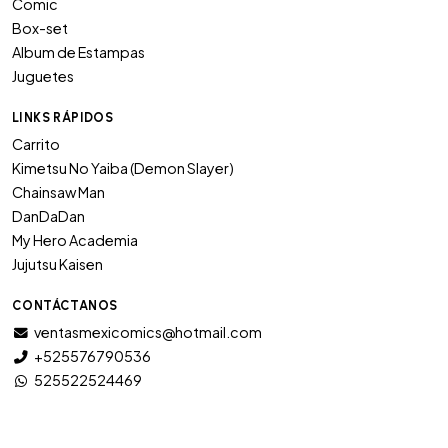
Comic
Box-set
Album de Estampas
Juguetes
LINKS RÁPIDOS
Carrito
Kimetsu No Yaiba (Demon Slayer)
Chainsaw Man
DanDaDan
My Hero Academia
Jujutsu Kaisen
CONTÁCTANOS
ventasmexicomics@hotmail.com
+525576790536
525522524469