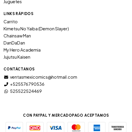
Juguetes
LINKS RÁPIDOS
Carrito
Kimetsu No Yaiba (Demon Slayer)
Chainsaw Man
DanDaDan
My Hero Academia
Jujutsu Kaisen
CONTÁCTANOS
ventasmexicomics@hotmail.com
+525576790536
525522524469
CON PAYPAL Y MERCADOPAGO ACEPTAMOS