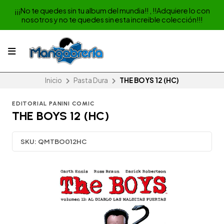
¡¡¡No te quedes sin tu album del mundia!! , !!Adquiere lo con
nosotros y no te quedes sin esta increible colección!!!
Inicio
Pasta Dura
THE BOYS 12 (HC)
EDITORIAL PANINI COMIC
THE BOYS 12 (HC)
SKU:
QMTBO012HC