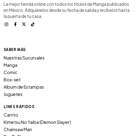
La mejor tienda online con todos los títulos de Manga publicados
en México. Adquiérelos desde su fecha de salida y recíbelos hasta
la puerta de tu casa
SABER MÁS
Nuestras Sucursales
Manga
Comic
Box-set
Album de Estampas
Juguetes
LINKS RÁPIDOS
Carrito
Kimetsu No Yaiba (Demon Slayer)
Chainsaw Man