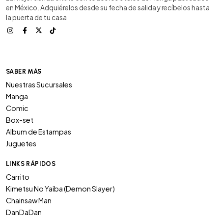
en México. Adquiérelos desde su fecha de salida y recíbelos hasta
la puerta de tu casa
SABER MÁS
Nuestras Sucursales
Manga
Comic
Box-set
Album de Estampas
Juguetes
LINKS RÁPIDOS
Carrito
Kimetsu No Yaiba (Demon Slayer)
Chainsaw Man
DanDaDan