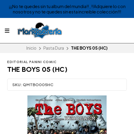
¡¡¡No te quedes sin tu album del mundia!! , !!Adquiere lo con
nosotros y no te quedes sin esta increible colección!!!
Inicio
Pasta Dura
THE BOYS 05 (HC)
EDITORIAL PANINI COMIC
THE BOYS 05 (HC)
SKU:
QMTBO005HC