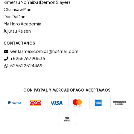
Kimetsu No Yaiba (Demon Slayer)
Chainsaw Man
DanDaDan
My Hero Academia
Jujutsu Kaisen
CONTÁCTANOS
ventasmexicomics@hotmail.com
+525576790536
525522524469
CON PAYPAL Y MERCADOPAGO ACEPTAMOS