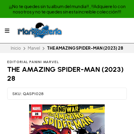
¡¡¡No te quedes sin tu album del mundia!! , !!Adquiere lo con
nosotros y no te quedes sin esta increible colección!!!
Inicio
Marvel
THE AMAZING SPIDER-MAN (2023) 28
EDITORIAL PANINI MARVEL
THE AMAZING SPIDER-MAN (2023)
28
SKU:
QASPI028