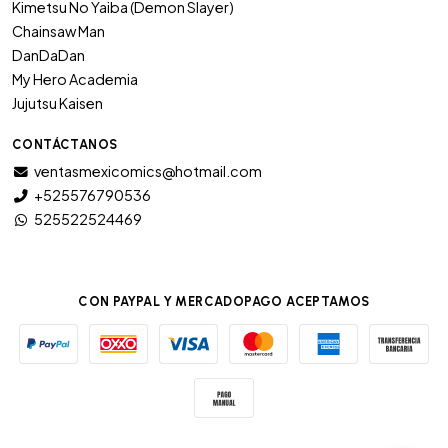
Kimetsu No Yaiba (Demon Slayer)
Chainsaw Man
DanDaDan
My Hero Academia
Jujutsu Kaisen
CONTÁCTANOS
ventasmexicomics@hotmail.com
+525576790536
525522524469
CON PAYPAL Y MERCADOPAGO ACEPTAMOS