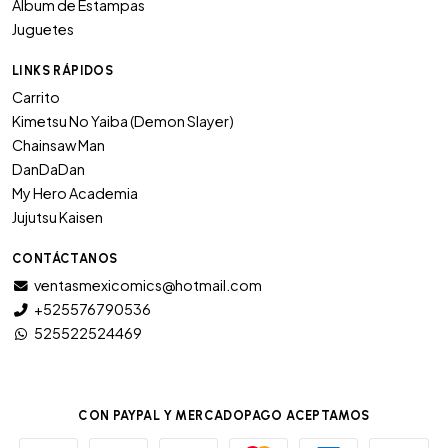
Album de Estampas
Juguetes
LINKS RÁPIDOS
Carrito
Kimetsu No Yaiba (Demon Slayer)
Chainsaw Man
DanDaDan
My Hero Academia
Jujutsu Kaisen
CONTÁCTANOS
ventasmexicomics@hotmail.com
+525576790536
525522524469
CON PAYPAL Y MERCADOPAGO ACEPTAMOS