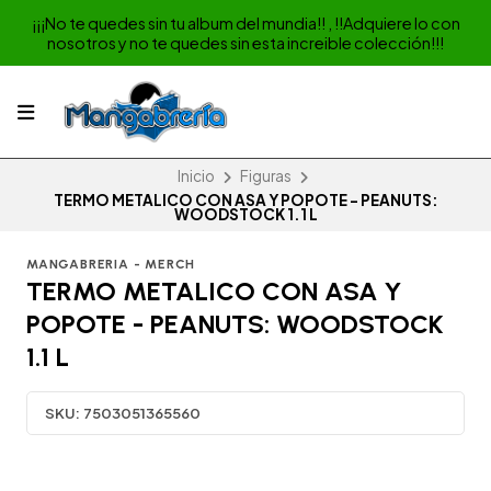
¡¡¡No te quedes sin tu album del mundia!! , !!Adquiere lo con
nosotros y no te quedes sin esta increible colección!!!
Inicio
Figuras
TERMO METALICO CON ASA Y POPOTE - PEANUTS:
WOODSTOCK 1.1 L
MANGABRERIA - MERCH
TERMO METALICO CON ASA Y
POPOTE - PEANUTS: WOODSTOCK
1.1 L
SKU:
7503051365560