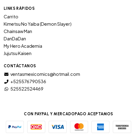
LINKS RÁPIDOS
Carrito
Kimetsu No Yaiba (Demon Slayer)
Chainsaw Man
DanDaDan
My Hero Academia
Jujutsu Kaisen
CONTÁCTANOS
ventasmexicomics@hotmail.com
+525576790536
525522524469
CON PAYPAL Y MERCADOPAGO ACEPTAMOS