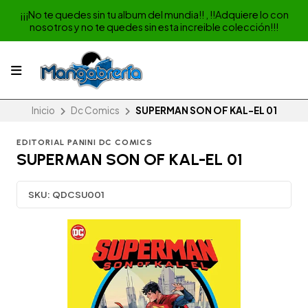
¡¡¡No te quedes sin tu album del mundia!! , !!Adquiere lo con
nosotros y no te quedes sin esta increible colección!!!
Inicio
Dc Comics
SUPERMAN SON OF KAL-EL 01
EDITORIAL PANINI DC COMICS
SUPERMAN SON OF KAL-EL 01
SKU:
QDCSU001