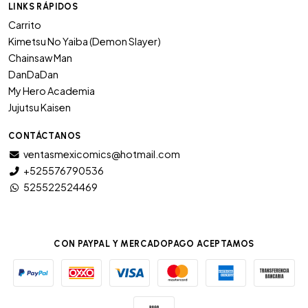
LINKS RÁPIDOS
Carrito
Kimetsu No Yaiba (Demon Slayer)
Chainsaw Man
DanDaDan
My Hero Academia
Jujutsu Kaisen
CONTÁCTANOS
ventasmexicomics@hotmail.com
+525576790536
525522524469
CON PAYPAL Y MERCADOPAGO ACEPTAMOS