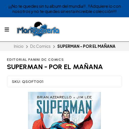
¡¡¡No te quedes sin tu album del mundia!! , !!Adquiere lo con
nosotros y no te quedes sin esta increible colección!!!
Inicio
Dc Comics
SUPERMAN - POR EL MAÑANA
EDITORIAL PANINI DC COMICS
SUPERMAN - POR EL MAÑANA
SKU:
QSOFT001