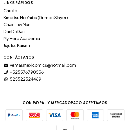
LINKS RÁPIDOS
Carrito
Kimetsu No Yaiba (Demon Slayer)
Chainsaw Man
DanDaDan
My Hero Academia
Jujutsu Kaisen
CONTÁCTANOS
ventasmexicomics@hotmail.com
+525576790536
525522524469
CON PAYPAL Y MERCADOPAGO ACEPTAMOS