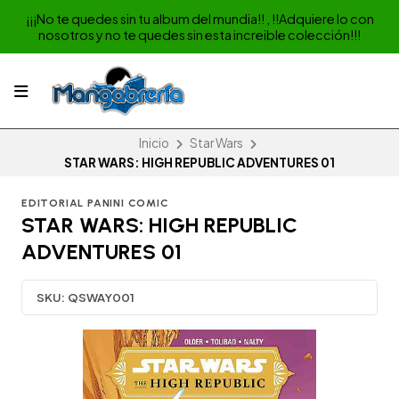
¡¡¡No te quedes sin tu album del mundia!! , !!Adquiere lo con
nosotros y no te quedes sin esta increible colección!!!
Inicio
Star Wars
STAR WARS: HIGH REPUBLIC ADVENTURES 01
EDITORIAL PANINI COMIC
STAR WARS: HIGH REPUBLIC
ADVENTURES 01
SKU:
QSWAY001