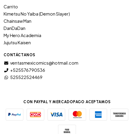
Carrito
Kimetsu No Yaiba (Demon Slayer)
Chainsaw Man
DanDaDan
My Hero Academia
Jujutsu Kaisen
CONTÁCTANOS
ventasmexicomics@hotmail.com
+525576790536
525522524469
CON PAYPAL Y MERCADOPAGO ACEPTAMOS