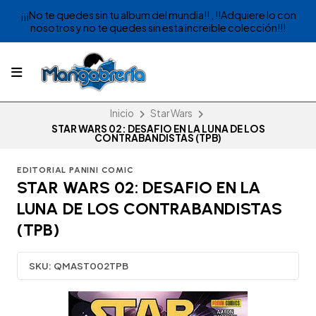
¡¡¡No te quedes sin tu album del mundia!! , !!Adquiere lo con
nosotros y no te quedes sin esta increible colección!!!
Inicio
Star Wars
STAR WARS 02: DESAFIO EN LA LUNA DE LOS
CONTRABANDISTAS (TPB)
EDITORIAL PANINI COMIC
STAR WARS 02: DESAFIO EN LA
LUNA DE LOS CONTRABANDISTAS
(TPB)
SKU:
QMAST002TPB