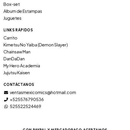
Box-set
Album de Estampas
Juguetes
LINKS RÁPIDOS
Carrito
Kimetsu No Yaiba (Demon Slayer)
Chainsaw Man
DanDaDan
My Hero Academia
Jujutsu Kaisen
CONTÁCTANOS
ventasmexicomics@hotmail.com
+525576790536
525522524469