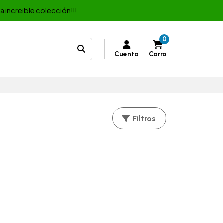
a increible colección!!!
0
Cuenta
Carro
Filtros