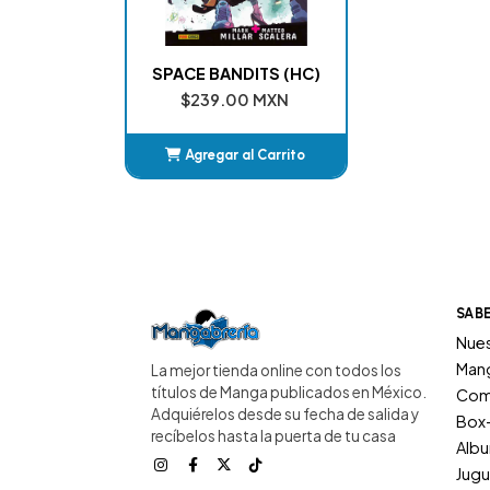
SPACE BANDITS (HC)
$239.00 MXN
Agregar al Carrito
Añadido
SAB
Nues
Man
La mejor tienda online con todos los
títulos de Manga publicados en México.
Com
Adquiérelos desde su fecha de salida y
Box
recíbelos hasta la puerta de tu casa
Alb
Jugu