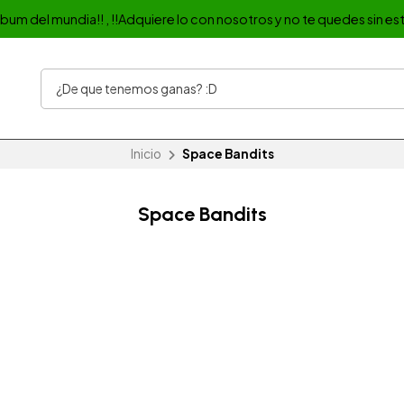
album del mundia!! , !!Adquiere lo con nosotros y no te quedes sin est
Inicio
Space Bandits
Space Bandits