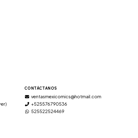
CONTÁCTANOS
ventasmexicomics@hotmail.com
yer)
+525576790536
525522524469