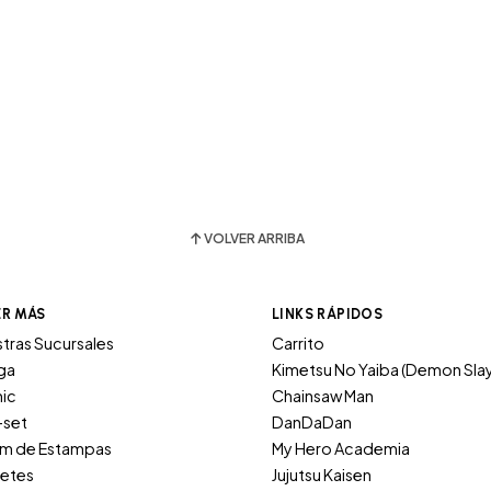
VOLVER ARRIBA
ER MÁS
LINKS RÁPIDOS
tras Sucursales
Carrito
ga
Kimetsu No Yaiba (Demon Sla
ic
Chainsaw Man
-set
DanDaDan
um de Estampas
My Hero Academia
etes
Jujutsu Kaisen