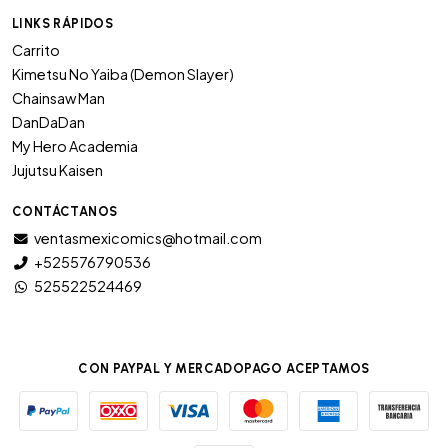
LINKS RÁPIDOS
Carrito
Kimetsu No Yaiba (Demon Slayer)
Chainsaw Man
DanDaDan
My Hero Academia
Jujutsu Kaisen
CONTÁCTANOS
ventasmexicomics@hotmail.com
+525576790536
525522524469
CON PAYPAL Y MERCADOPAGO ACEPTAMOS