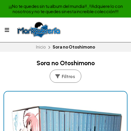
¡¡¡No te quedes sin tu album del mundia!! , !!Adquiere lo con
nosotros y no te quedes sin esta increible colección!!!
Inicio
Sora no Otoshimono
Sora no Otoshimono
Filtros