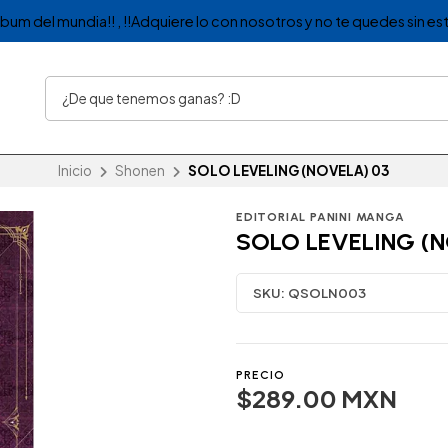
album del mundia!! , !!Adquiere lo con nosotros y no te quedes sin est
Inicio
Shonen
SOLO LEVELING (NOVELA) 03
EDITORIAL PANINI MANGA
SOLO LEVELING (N
SKU:
QSOLN003
PRECIO
$289.00 MXN