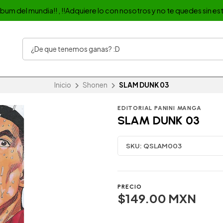
album del mundia!! , !!Adquiere lo con nosotros y no te quedes sin est
Inicio
Shonen
SLAM DUNK 03
EDITORIAL PANINI MANGA
SLAM DUNK 03
SKU:
QSLAM003
PRECIO
$149.00 MXN