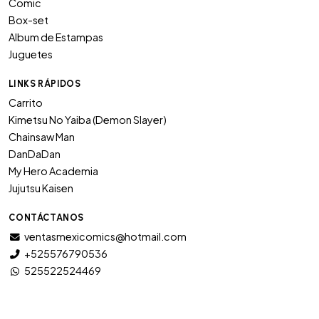
Comic
Box-set
Album de Estampas
Juguetes
LINKS RÁPIDOS
Carrito
Kimetsu No Yaiba (Demon Slayer)
Chainsaw Man
DanDaDan
My Hero Academia
Jujutsu Kaisen
CONTÁCTANOS
ventasmexicomics@hotmail.com
+525576790536
525522524469