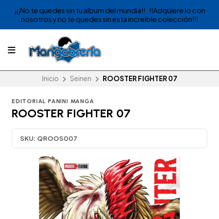
¡¡¡No te quedes sin tu album del mundia!! , !!Adquiere lo con
nosotros y no te quedes sin esta increible colección!!!
Inicio
Seinen
ROOSTER FIGHTER 07
EDITORIAL PANINI MANGA
ROOSTER FIGHTER 07
SKU:
QROOS007