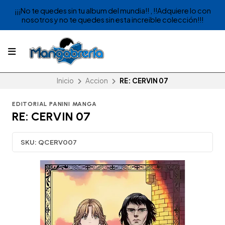
¡¡¡No te quedes sin tu album del mundia!! , !!Adquiere lo con
nosotros y no te quedes sin esta increible colección!!!
Inicio
Accion
RE: CERVIN 07
EDITORIAL PANINI MANGA
RE: CERVIN 07
SKU:
QCERV007