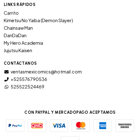
LINKS RÁPIDOS
Carrito
Kimetsu No Yaiba (Demon Slayer)
Chainsaw Man
DanDaDan
My Hero Academia
Jujutsu Kaisen
CONTÁCTANOS
ventasmexicomics@hotmail.com
+525576790536
525522524469
CON PAYPAL Y MERCADOPAGO ACEPTAMOS