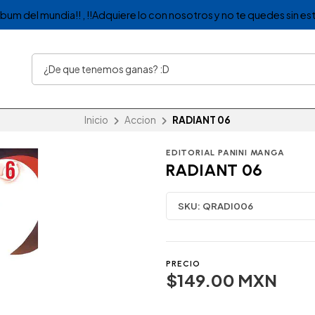
album del mundia!! , !!Adquiere lo con nosotros y no te quedes sin est
Inicio
Accion
RADIANT 06
EDITORIAL PANINI MANGA
RADIANT 06
SKU:
QRADI006
PRECIO
$149.00 MXN