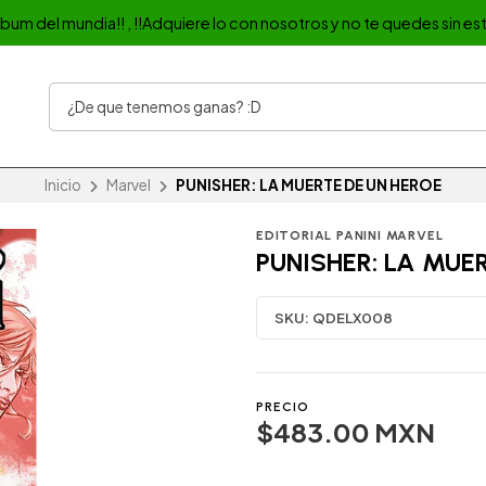
album del mundia!! , !!Adquiere lo con nosotros y no te quedes sin est
Inicio
Marvel
PUNISHER: LA MUERTE DE UN HEROE
EDITORIAL PANINI MARVEL
PUNISHER: LA MUE
SKU:
QDELX008
PRECIO
$483.00 MXN