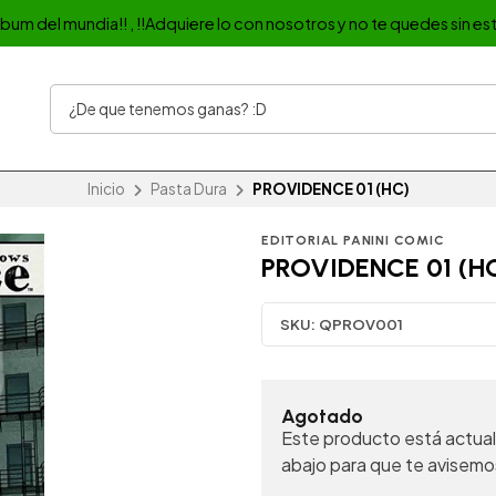
album del mundia!! , !!Adquiere lo con nosotros y no te quedes sin est
Inicio
Pasta Dura
PROVIDENCE 01 (HC)
EDITORIAL PANINI COMIC
PROVIDENCE 01 (H
SKU:
QPROV001
Agotado
Este producto está actual
abajo para que te avisemo