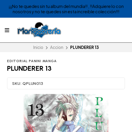
¡¡¡No te quedes sin tu album del mundia!! , !!Adquiere lo con
nosotros y no te quedes sin esta increible colección!!!
Inicio
Accion
PLUNDERER 13
EDITORIAL PANINI MANGA
PLUNDERER 13
SKU:
QPLUN013