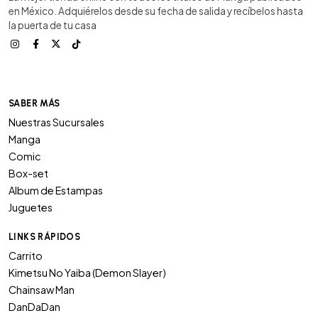
en México. Adquiérelos desde su fecha de salida y recíbelos hasta
la puerta de tu casa
SABER MÁS
Nuestras Sucursales
Manga
Comic
Box-set
Album de Estampas
Juguetes
LINKS RÁPIDOS
Carrito
Kimetsu No Yaiba (Demon Slayer)
Chainsaw Man
DanDaDan