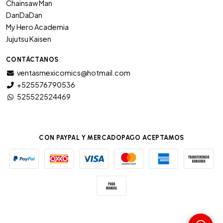
Chainsaw Man
DanDaDan
My Hero Academia
Jujutsu Kaisen
CONTÁCTANOS
ventasmexicomics@hotmail.com
+525576790536
525522524469
CON PAYPAL Y MERCADOPAGO ACEPTAMOS