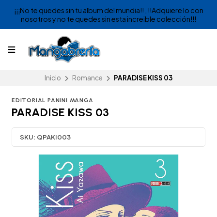
¡¡¡No te quedes sin tu album del mundia!! , !!Adquiere lo con
nosotros y no te quedes sin esta increible colección!!!
Inicio
Romance
PARADISE KISS 03
EDITORIAL PANINI MANGA
PARADISE KISS 03
SKU:
QPAKI003