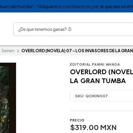
album del mundia!! , !!Adquiere lo con nosotros y no te quedes sin est
Seinen
OVERLORD (NOVELA) 07 - LOS INVASORES DE LA GRA
EDITORIAL PANINI MANGA
OVERLORD (NOVELA
LA GRAN TUMBA
SKU:
QOKIN007
PRECIO
$319.00 MXN