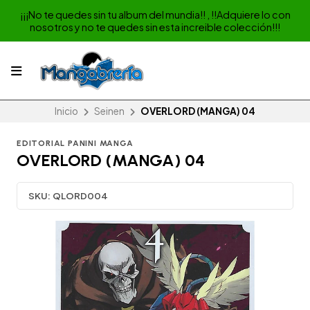
¡¡¡No te quedes sin tu album del mundia!! , !!Adquiere lo con
nosotros y no te quedes sin esta increible colección!!!
Inicio
Seinen
OVERLORD (MANGA) 04
EDITORIAL PANINI MANGA
OVERLORD (MANGA) 04
SKU:
QLORD004