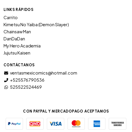
LINKS RÁPIDOS
Carrito
Kimetsu No Yaiba (Demon Slayer)
Chainsaw Man
DanDaDan
My Hero Academia
Jujutsu Kaisen
CONTÁCTANOS
ventasmexicomics@hotmail.com
+525576790536
525522524469
CON PAYPAL Y MERCADOPAGO ACEPTAMOS