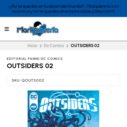
¡¡¡No te quedes sin tu album del mundia!! , !!Adquiere lo con
nosotros y no te quedes sin esta increible colección!!!
Inicio
Dc Comics
OUTSIDERS 02
EDITORIAL PANINI DC COMICS
OUTSIDERS 02
SKU:
QOUTS002