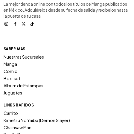
La mejor tienda online con todos los títulos de Manga publicados
en México. Adquiérelos desde su fecha de salida y recíbelos hasta
la puerta de tu casa
SABER MÁS
Nuestras Sucursales
Manga
Comic
Box-set
Album de Estampas
Juguetes
LINKS RÁPIDOS
Carrito
Kimetsu No Yaiba (Demon Slayer)
Chainsaw Man