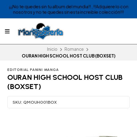
¡¡¡No te quedes sin tu album del mundia!! , !!Adquiere lo con
nosotros y no te quedes sin esta increible colección!!!
Inicio
Romance
OURAN HIGH SCHOOL HOST CLUB (BOXSET)
EDITORIAL PANINI MANGA
OURAN HIGH SCHOOL HOST CLUB
(BOXSET)
SKU:
QMOUH001BOX