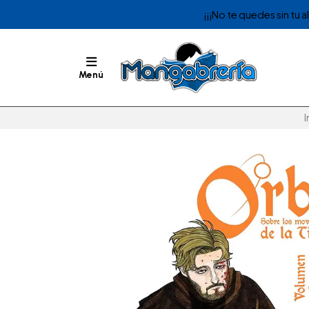
¡¡¡No te quedes sin tu 
Menú
I