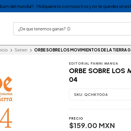
album del mundia!! , !!Adquiere lo con nosotros y no te quedes sin est
nicio
Seinen
ORBE SOBRE LOS MOVIMIENTOS DE LA TIERRA 0
EDITORIAL PANINI MANGA
ORBE SOBRE LOS 
04
SKU:
QCHKY004
PRECIO
$159.00 MXN