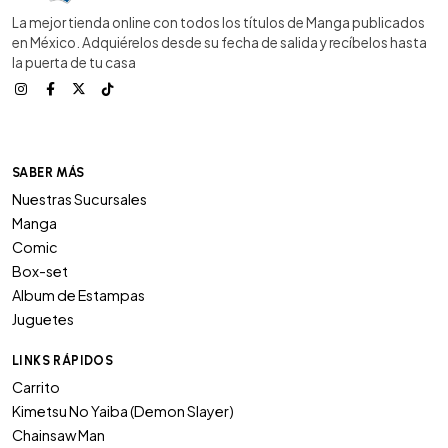
La mejor tienda online con todos los títulos de Manga publicados
en México. Adquiérelos desde su fecha de salida y recíbelos hasta
la puerta de tu casa
SABER MÁS
Nuestras Sucursales
Manga
Comic
Box-set
Album de Estampas
Juguetes
LINKS RÁPIDOS
Carrito
Kimetsu No Yaiba (Demon Slayer)
Chainsaw Man