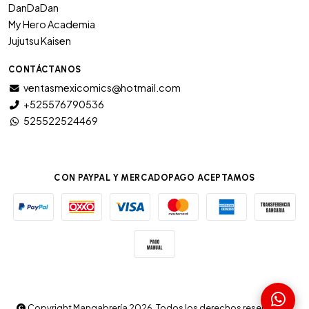
DanDaDan
My Hero Academia
Jujutsu Kaisen
CONTÁCTANOS
ventasmexicomics@hotmail.com
+525576790536
525522524469
CON PAYPAL Y MERCADOPAGO ACEPTAMOS
Copyright Mangabrería 2026. Todos los derechos reservados.