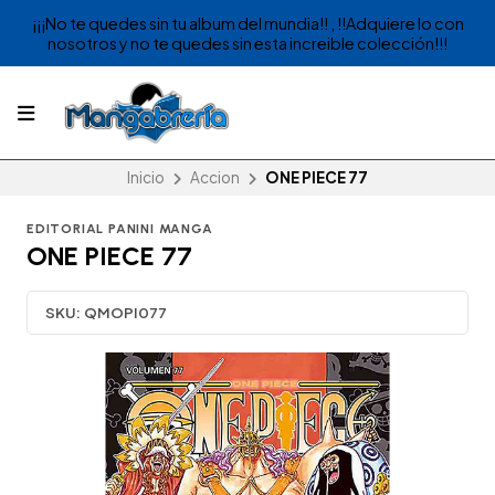
¡¡¡No te quedes sin tu album del mundia!! , !!Adquiere lo con
nosotros y no te quedes sin esta increible colección!!!
Inicio
Accion
ONE PIECE 77
EDITORIAL PANINI MANGA
ONE PIECE 77
SKU:
QMOPI077