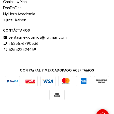
Chainsaw Man
DanDaDan
My Hero Academia
Jujutsu Kaisen
CONTÁCTANOS
ventasmexicomics@hotmail.com
+525576790536
525522524469
CON PAYPAL Y MERCADOPAGO ACEPTAMOS