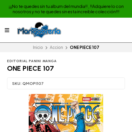
¡¡¡No te quedes sin tu album del mundia!! , !!Adquiere lo con
nosotros y no te quedes sin esta increible colección!!!
Inicio
Accion
ONE PIECE 107
EDITORIAL PANINI MANGA
ONE PIECE 107
SKU:
QMOPI107