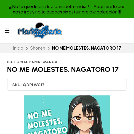
¡¡¡No te quedes sin tu album del mundia!! , !!Adquiere lo con
nosotros y no te quedes sin esta increible colección!!!
Inicio
Shonen
NO ME MOLESTES, NAGATORO 17
EDITORIAL PANINI MANGA
NO ME MOLESTES, NAGATORO 17
SKU:
QDPLW017