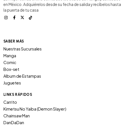
en México. Adquiérelos desde su fecha de salida y recíbelos hasta
la puerta de tu casa
SABER MÁS
Nuestras Sucursales
Manga
Comic
Box-set
Album de Estampas
Juguetes
LINKS RÁPIDOS
Carrito
Kimetsu No Yaiba (Demon Slayer)
Chainsaw Man
DanDaDan