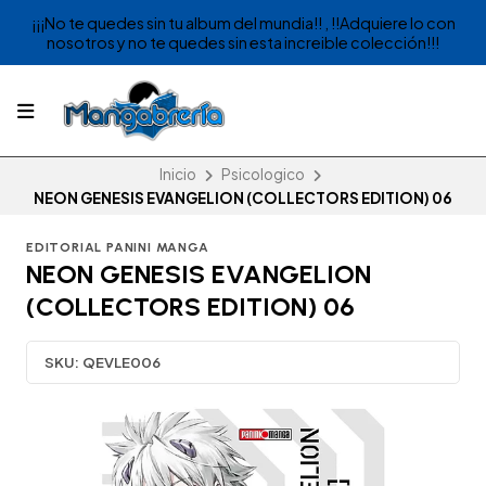
¡¡¡No te quedes sin tu album del mundia!! , !!Adquiere lo con
nosotros y no te quedes sin esta increible colección!!!
Inicio
Psicologico
NEON GENESIS EVANGELION (COLLECTORS EDITION) 06
EDITORIAL PANINI MANGA
NEON GENESIS EVANGELION
(COLLECTORS EDITION) 06
SKU:
QEVLE006