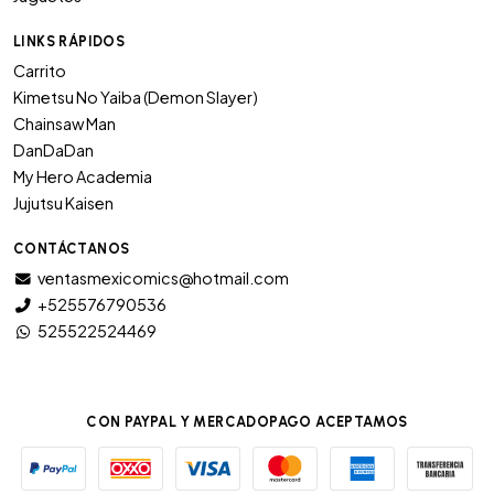
LINKS RÁPIDOS
Carrito
Kimetsu No Yaiba (Demon Slayer)
Chainsaw Man
DanDaDan
My Hero Academia
Jujutsu Kaisen
CONTÁCTANOS
ventasmexicomics@hotmail.com
+525576790536
525522524469
CON PAYPAL Y MERCADOPAGO ACEPTAMOS