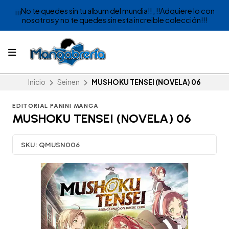
¡¡¡No te quedes sin tu album del mundia!! , !!Adquiere lo con
nosotros y no te quedes sin esta increible colección!!!
Inicio
Seinen
MUSHOKU TENSEI (NOVELA) 06
EDITORIAL PANINI MANGA
MUSHOKU TENSEI (NOVELA) 06
SKU:
QMUSN006