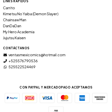
LINKS RÁPIDOS
Carrito
Kimetsu No Yaiba (Demon Slayer)
Chainsaw Man
DanDaDan
My Hero Academia
Jujutsu Kaisen
CONTÁCTANOS
ventasmexicomics@hotmail.com
+525576790536
525522524469
CON PAYPAL Y MERCADOPAGO ACEPTAMOS