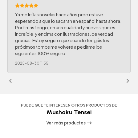
Ya me leí las novelas hace años pero estuve
esperando a que lo sacaran en español hasta ahora.
Por fin las tengo, en una cualidad y nuevos que es
increíble, y encima con ilustraciones, de verdad
gracias. Estoy seguro que cuando tengáis los
próximos tomos me volveré a pedirme los
siguientes 100% seguro
2025-08-30 11:55
PUEDE QUE TE INTERESEN OTROS PRODUCTOS DE
Mushoku Tensei
Ver más productos