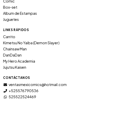
Comic
Box-set
Album de Estampas
Juguetes
LINKS RÁPIDOS
Carrito
Kimetsu No Yaiba (Demon Slayer)
Chainsaw Man
DanDaDan
My Hero Academia
Jujutsu Kaisen
CONTÁCTANOS
ventasmexicomics@hotmail.com
+525576790536
525522524469