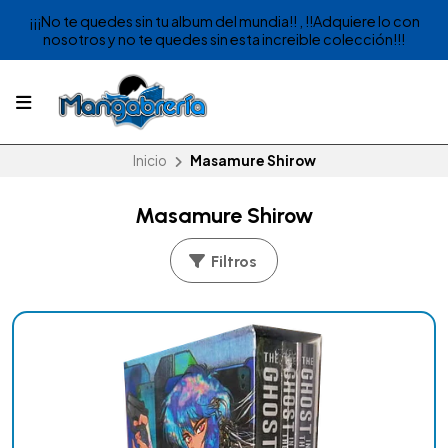
¡¡¡No te quedes sin tu album del mundia!! , !!Adquiere lo con
nosotros y no te quedes sin esta increible colección!!!
Inicio
Masamure Shirow
Masamure Shirow
Filtros