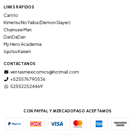
LINKS RÁPIDOS
Carrito
Kimetsu No Yaiba (Demon Slayer)
Chainsaw Man
DanDaDan
My Hero Academia
Jujutsu Kaisen
CONTÁCTANOS
ventasmexicomics@hotmail.com
+525576790536
525522524469
CON PAYPAL Y MERCADOPAGO ACEPTAMOS