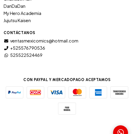
DanDaDan
My Hero Academia
Jujutsu Kaisen
CONTÁCTANOS
ventasmexicomics@hotmail.com
+525576790536
525522524469
CON PAYPAL Y MERCADOPAGO ACEPTAMOS