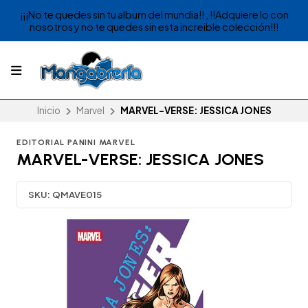
¡¡¡No te quedes sin tu album del mundia!! , !!Adquiere lo con
nosotros y no te quedes sin esta increible colección!!!
Inicio
Marvel
MARVEL-VERSE: JESSICA JONES
EDITORIAL PANINI MARVEL
MARVEL-VERSE: JESSICA JONES
SKU:
QMAVE015