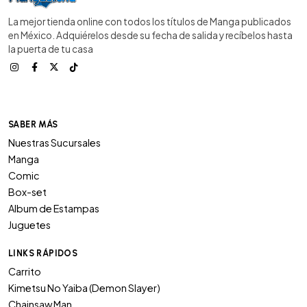
La mejor tienda online con todos los títulos de Manga publicados
en México. Adquiérelos desde su fecha de salida y recíbelos hasta
la puerta de tu casa
SABER MÁS
Nuestras Sucursales
Manga
Comic
Box-set
Album de Estampas
Juguetes
LINKS RÁPIDOS
Carrito
Kimetsu No Yaiba (Demon Slayer)
Chainsaw Man