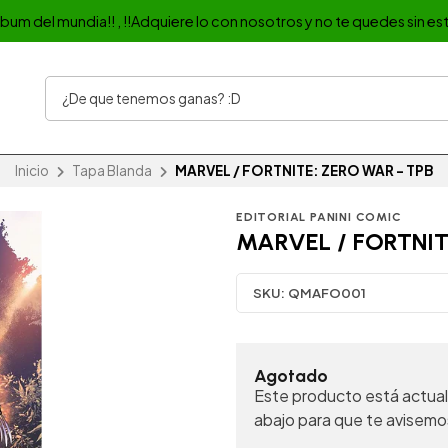
album del mundia!! , !!Adquiere lo con nosotros y no te quedes sin est
Inicio
Tapa Blanda
MARVEL / FORTNITE: ZERO WAR - TPB
EDITORIAL PANINI COMIC
MARVEL / FORTNIT
SKU:
QMAFO001
Agotado
Este producto está actual
abajo para que te avisemo