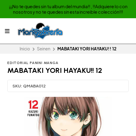
¡¡¡No te quedes sin tu album del mundia!! , !!Adquiere lo con
nosotros y no te quedes sin esta increible colección!!!
Inicio
Seinen
MABATAKI YORI HAYAKU!! 12
EDITORIAL PANINI MANGA
MABATAKI YORI HAYAKU!! 12
SKU:
QMABA012