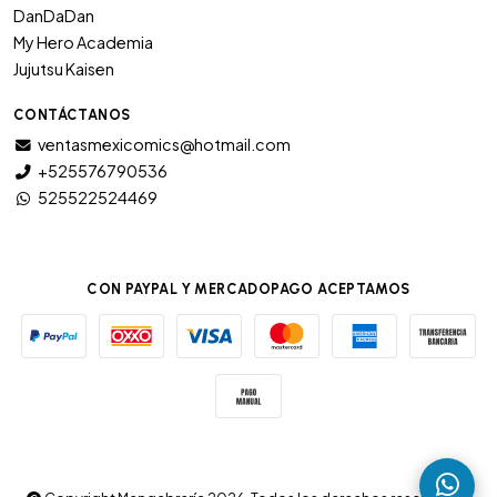
DanDaDan
My Hero Academia
Jujutsu Kaisen
CONTÁCTANOS
ventasmexicomics@hotmail.com
+525576790536
525522524469
CON PAYPAL Y MERCADOPAGO ACEPTAMOS