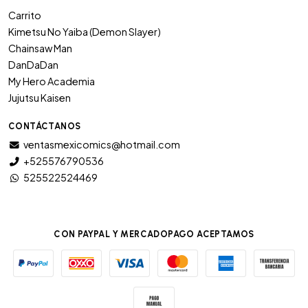
Carrito
Kimetsu No Yaiba (Demon Slayer)
Chainsaw Man
DanDaDan
My Hero Academia
Jujutsu Kaisen
CONTÁCTANOS
ventasmexicomics@hotmail.com
+525576790536
525522524469
CON PAYPAL Y MERCADOPAGO ACEPTAMOS