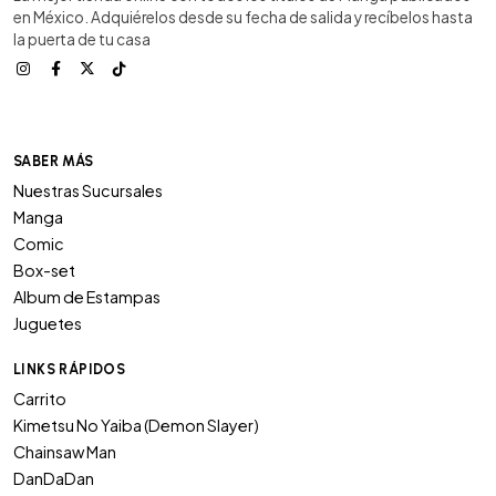
en México. Adquiérelos desde su fecha de salida y recíbelos hasta
la puerta de tu casa
SABER MÁS
Nuestras Sucursales
Manga
Comic
Box-set
Album de Estampas
Juguetes
LINKS RÁPIDOS
Carrito
Kimetsu No Yaiba (Demon Slayer)
Chainsaw Man
DanDaDan