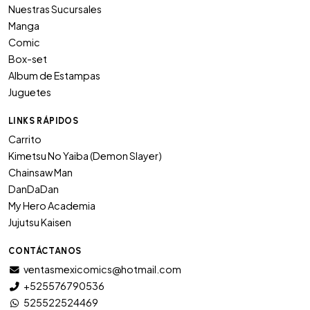
Nuestras Sucursales
Manga
Comic
Box-set
Album de Estampas
Juguetes
LINKS RÁPIDOS
Carrito
Kimetsu No Yaiba (Demon Slayer)
Chainsaw Man
DanDaDan
My Hero Academia
Jujutsu Kaisen
CONTÁCTANOS
ventasmexicomics@hotmail.com
+525576790536
525522524469