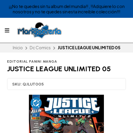
¡¡¡No te quedes sin tu album del mundia!! , !!Adquiere lo con
nosotros y no te quedes sin esta increible colección!!!
Inicio
Dc Comics
JUSTICE LEAGUE UNLIMITED 05
EDITORIAL PANINI MANGA
JUSTICE LEAGUE UNLIMITED 05
SKU:
QJLUT005