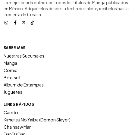
La mejor tienda online con todos los títulos de Manga publicados
en México. Adquiérelos desde su fecha de salida y recíbelos hasta
la puerta de tu casa
SABER MÁS
Nuestras Sucursales
Manga
Comic
Box-set
Album de Estampas
Juguetes
LINKS RÁPIDOS
Carrito
Kimetsu No Yaiba (Demon Slayer)
Chainsaw Man
DanDaDan