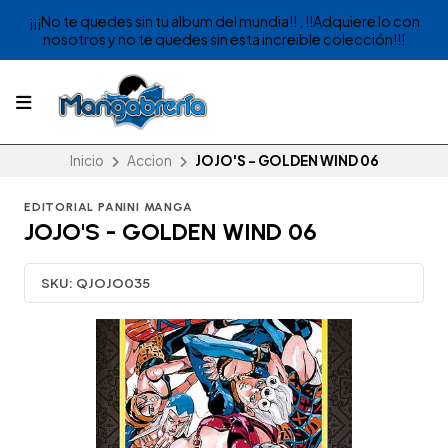
¡¡¡No te quedes sin tu album del mundia!! , !!Adquiere lo con
nosotros y no te quedes sin esta increible colección!!!
Inicio
Accion
JOJO'S - GOLDEN WIND 06
EDITORIAL PANINI MANGA
JOJO'S - GOLDEN WIND 06
SKU:
QJOJO035