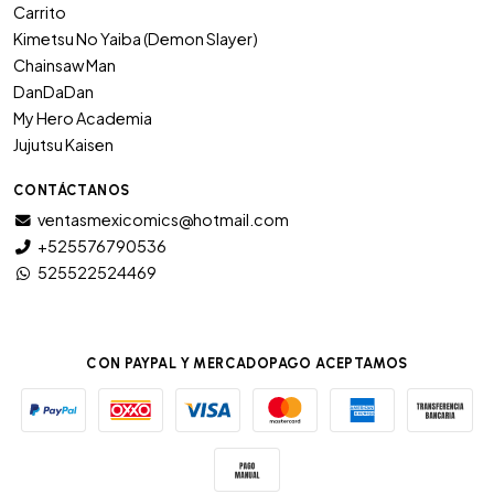
Carrito
Kimetsu No Yaiba (Demon Slayer)
Chainsaw Man
DanDaDan
My Hero Academia
Jujutsu Kaisen
CONTÁCTANOS
ventasmexicomics@hotmail.com
+525576790536
525522524469
CON PAYPAL Y MERCADOPAGO ACEPTAMOS