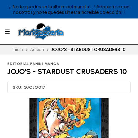
¡¡¡No te quedes sin tu album del mundia!! , !!Adquiere lo con
nosotros y no te quedes sin esta increible colección!!!
Inicio
Accion
JOJO'S - STARDUST CRUSADERS 10
EDITORIAL PANINI MANGA
JOJO'S - STARDUST CRUSADERS 10
SKU:
QJOJO017