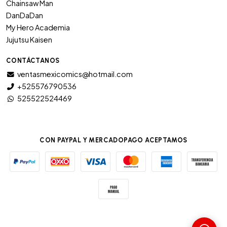
Chainsaw Man
DanDaDan
My Hero Academia
Jujutsu Kaisen
CONTÁCTANOS
ventasmexicomics@hotmail.com
+525576790536
525522524469
CON PAYPAL Y MERCADOPAGO ACEPTAMOS