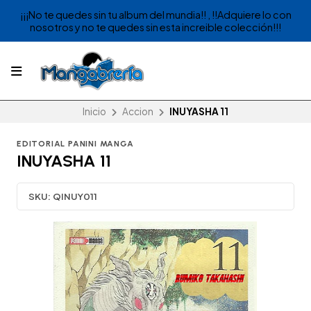
¡¡¡No te quedes sin tu album del mundia!! , !!Adquiere lo con
nosotros y no te quedes sin esta increible colección!!!
Inicio
Accion
INUYASHA 11
EDITORIAL PANINI MANGA
INUYASHA 11
SKU:
QINUY011