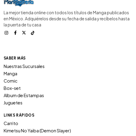
La mejor tienda online con todos los títulos de Manga publicados
en México. Adquiérelos desde su fecha de salida y recíbelos hasta
la puerta de tu casa
SABER MÁS
Nuestras Sucursales
Manga
Comic
Box-set
Album de Estampas
Juguetes
LINKS RÁPIDOS
Carrito
Kimetsu No Yaiba (Demon Slayer)